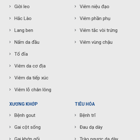
Giời leo
Viêm niệu đạo
Hắc Lào
Viêm phần phụ
Lang ben
Viêm tắc vòi trứng
Nấm da đầu
Viêm vùng chậu
Tổ đỉa
Viêm da cơ địa
Viêm da tiếp xúc
Viêm lỗ chân lông
XƯƠNG KHỚP
TIÊU HÓA
Bệnh gout
Bệnh trĩ
Gai cột sống
Đau dạ dày
Gai khớp gối
Trào ngược dạ dày