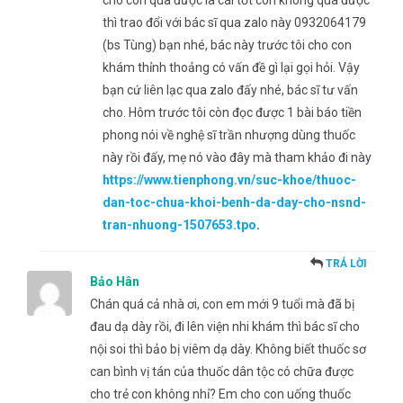
thì trao đổi với bác sĩ qua zalo này 0932064179
(bs Tùng) bạn nhé, bác này trước tôi cho con
khám thỉnh thoảng có vấn đề gì lại gọi hỏi. Vậy
bạn cứ liên lạc qua zalo đấy nhé, bác sĩ tư vấn
cho. Hôm trước tôi còn đọc được 1 bài báo tiền
phong nói về nghệ sĩ trần nhượng dùng thuốc
này rồi đấy, mẹ nó vào đây mà tham khảo đi này
https://www.tienphong.vn/suc-khoe/thuoc-
dan-toc-chua-khoi-benh-da-day-cho-nsnd-
tran-nhuong-1507653.tpo
.
TRẢ LỜI
Bảo Hân
Chán quá cả nhà ơi, con em mới 9 tuổi mà đã bị
đau dạ dày rồi, đi lên viện nhi khám thì bác sĩ cho
nội soi thì bảo bị viêm dạ dày. Không biết thuốc sơ
can bình vị tán của thuốc dân tộc có chữa được
cho trẻ con không nhỉ? Em cho con uống thuốc