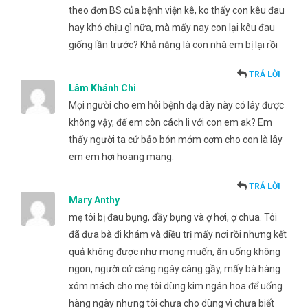
theo đơn BS của bệnh viện kê, ko thấy con kêu đau
hay khó chịu gì nữa, mà mấy nay con lại kêu đau
giống lần trước? Khả năng là con nhà em bị lại rồi
TRẢ LỜI
Lâm Khánh Chi
Mọi người cho em hỏi bệnh dạ dày này có lây được
không vậy, để em còn cách li với con em ak? Em
thấy người ta cứ bảo bón mớm cơm cho con là lây
em em hơi hoang mang.
TRẢ LỜI
Mary Anthy
mẹ tôi bị đau bụng, đầy bụng và ợ hơi, ợ chua. Tôi
đã đưa bà đi khám và điều trị mấy nơi rồi nhưng kết
quả không được như mong muốn, ăn uống không
ngon, người cứ càng ngày càng gầy, mấy bà hàng
xóm mách cho mẹ tôi dùng kim ngân hoa để uống
hàng ngày nhưng tôi chưa cho dùng vì chưa biết