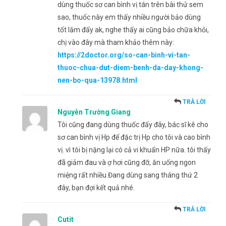
dùng thuốc sơ can bình vị tán trên bài thử sem
sao, thuốc này em thấy nhiều người bảo dùng
tốt lắm đấy ak, nghe thấy ai cũng bảo chữa khỏi,
chị vào đây mà tham khảo thêm này:
https://2doctor.org/so-can-binh-vi-tan-
thuoc-chua-dut-diem-benh-da-day-khong-
nen-bo-qua-13978.html
TRẢ LỜI
Nguyễn Trường Giang
Tôi cũng đang dùng thuốc đấy đây, bác sĩ kê cho
sơ can bình vị Hp để đặc trị Hp cho tôi và cao bình
vị. vì tôi bị nặng lại có cả vi khuẩn HP nữa. tôi thấy
đã giảm đau và ợ hơi cũng đỡ, ăn uống ngon
miệng rất nhiều.Đang dùng sang tháng thứ 2
đây, bạn đợi kết quả nhé.
TRẢ LỜI
Cutit