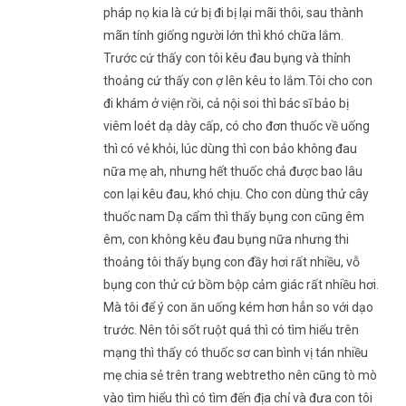
pháp nọ kia là cứ bị đi bị lại mãi thôi, sau thành
mãn tính giống người lớn thì khó chữa lắm.
Trước cứ thấy con tôi kêu đau bụng và thỉnh
thoảng cứ thấy con ợ lên kêu to lắm.Tôi cho con
đi khám ở viện rồi, cả nội soi thì bác sĩ bảo bị
viêm loét dạ dày cấp, có cho đơn thuốc về uống
thì có vẻ khỏi, lúc dùng thì con bảo không đau
nữa mẹ ah, nhưng hết thuốc chả được bao lâu
con lại kêu đau, khó chịu. Cho con dùng thử cây
thuốc nam Dạ cẩm thì thấy bụng con cũng êm
êm, con không kêu đau bụng nữa nhưng thi
thoảng tôi thấy bụng con đầy hơi rất nhiều, vỗ
bụng con thử cứ bồm bộp cảm giác rất nhiều hơi.
Mà tôi để ý con ăn uống kém hơn hẳn so với dạo
trước. Nên tôi sốt ruột quá thì có tìm hiểu trên
mạng thì thấy có thuốc sơ can bình vị tán nhiều
mẹ chia sẻ trên trang webtretho nên cũng tò mò
vào tìm hiểu thì có tìm đến địa chỉ và đưa con tôi