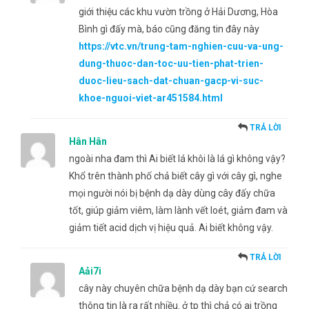
giới thiệu các khu vườn trồng ở Hải Dương, Hòa
Bình gì đấy mà, báo cũng đăng tin đây này
https://vtc.vn/trung-tam-nghien-cuu-va-ung-
dung-thuoc-dan-toc-uu-tien-phat-trien-
duoc-lieu-sach-dat-chuan-gacp-vi-suc-
khoe-nguoi-viet-ar451584.html
TRẢ LỜI
Hân Hân
ngoài nha đam thì Ai biết lá khôi là lá gì không vậy?
Khổ trên thành phố chả biết cây gì với cây gì, nghe
mọi người nói bị bệnh dạ dày dùng cây đấy chữa
tốt, giúp giảm viêm, làm lành vết loét, giảm đam và
giảm tiết acid dịch vị hiệu quả. Ai biết không vậy.
TRẢ LỜI
Aải7i
cây này chuyên chữa bệnh dạ dày bạn cứ search
thông tin là ra rất nhiều. ở tp thì chả có ai trồng