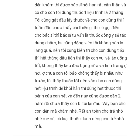
đến khám thì được bác sĩ hỏi han rất cẩn thận và
có cho con tôi dùng thuốc 1 liệu trình là 2 tháng.
Tôi cũng gật đầu lấy thuốc về cho con dùng thì 1
tuần đầu chưa thấy cải thiện gì thì có gọi điện
cho bác sĩ thì bác sĩ tư vấn là thuốc đông y sẽ tác
dụng chậm, bs cũng động viên tôi không nên lo
lắng quá, nên tôi cũng kiên trì cho con dùng tiếp
thì hết tháng đầu tiên thì thấy con vui vẻ, ăn uống
tốt, không thấy kêu đau bụng nữa và tình trạng ợ
hơi, ợ chua con tôi bảo không thấy bị nhiều như
trước, tôi thấy thuốc tốt nên vẫn cho con dùng
hết liệu trình để khỏi hẳn thì dùng hết thuốc thì
bệnh của con hết và đến nay cũng được gần 2
năm rồi chưa thấy con bị tái lại đâu. Vậy bạn cho
con đến mà khám nhé. Rất an toàn cho trẻ nhỏ
nhé mẹ nó, có loại thuốc dành riêng cho trẻ nhỏ
mà.