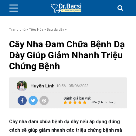
Trang chủ
»
Tiêu Hóa
»
Đau dạ dày
»
Cây Nha Đam Chữa Bệnh Dạ
Dày Giúp Giảm Nhanh Triệu
BỆNH DA LIỄU
Chứng Bệnh
BỆNH PHỤ KHOA
Huyền Linh
10:56 - 05/06/2023
BỆNH XƯƠNG KHỚP
Đánh giá bài viết
5/5 - (1 bình chọn)
SỨC KHỎE GIỚI TÍNH
Cây nha đam chữa bệnh dạ dày nếu áp dụng đúng
TAI – MŨI – HỌNG
cách sẽ giúp giảm nhanh các triệu chứng bệnh mà