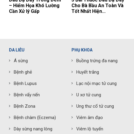
– Hiểm Họa Khó Lường
Cho Bà Bầu An Toàn Và
Cần Xử lý Gấp
Tốt Nhất Hiện...
DA LIỄU
PHỤ KHOA
Á sừng
Buồng trứng đa nang
Bệnh ghẻ
Huyết trắng
Bệnh Lupus
Lạc nội mạc tử cung
Bệnh vẩy nến
U xơ tử cung
Bệnh Zona
Ung thư cổ tử cung
Bệnh chàm (Eczema)
Viêm âm đạo
Dày sừng nang lông
Viêm lộ tuyến