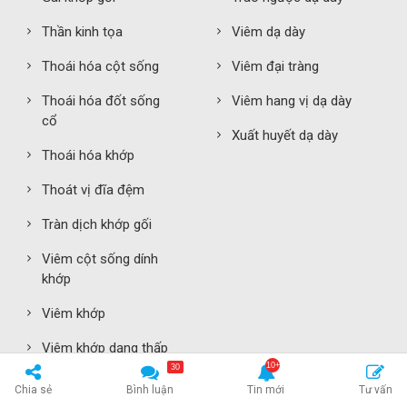
Thần kinh tọa
Viêm dạ dày
Thoái hóa cột sống
Viêm đại tràng
Thoái hóa đốt sống
Viêm hang vị dạ dày
cổ
Xuất huyết dạ dày
Thoái hóa khớp
Thoát vị đĩa đệm
Tràn dịch khớp gối
Viêm cột sống dính
khớp
Viêm khớp
Viêm khớp dạng thấp
30
GIỚI TÍNH
TAI – MŨI – HỌNG
Chia sẻ
Bình luận
Tin mới
Tư vấn