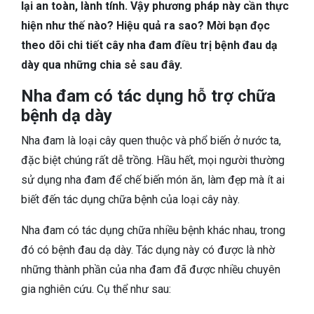
TIÊU HÓA
lại an toàn, lành tính. Vậy phương pháp này cần thực
hiện như thế nào? Hiệu quả ra sao? Mời bạn đọc
DA LIỄU THẨM MỸ
theo dõi chi tiết cây nha đam điều trị bệnh đau dạ
dày qua những chia sẻ sau đây.
NHA KHOA
Nha đam có tác dụng hỗ trợ chữa
bệnh dạ dày
Nha đam là loại cây quen thuộc và phổ biến ở nước ta,
đặc biệt chúng rất dễ trồng. Hầu hết, mọi người thường
sử dụng nha đam để chế biến món ăn, làm đẹp mà ít ai
biết đến tác dụng chữa bệnh của loại cây này.
Nha đam có tác dụng chữa nhiều bệnh khác nhau, trong
đó có bệnh đau dạ dày. Tác dụng này có được là nhờ
những thành phần của nha đam đã được nhiều chuyên
gia nghiên cứu. Cụ thể như sau: