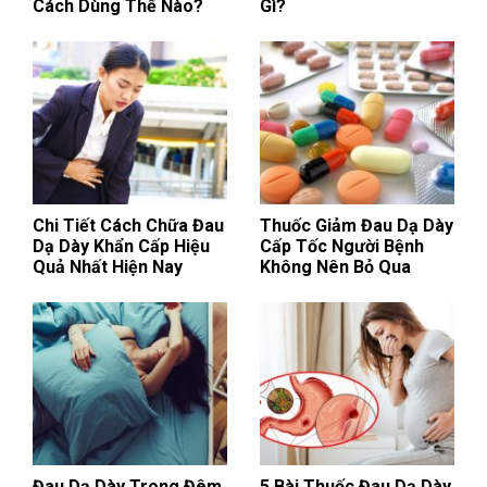
Cách Dùng Thế Nào?
Gì?
Chi Tiết Cách Chữa Đau
Thuốc Giảm Đau Dạ Dày
Dạ Dày Khẩn Cấp Hiệu
Cấp Tốc Người Bệnh
Quả Nhất Hiện Nay
Không Nên Bỏ Qua
Đau Dạ Dày Trong Đêm
5 Bài Thuốc Đau Dạ Dày