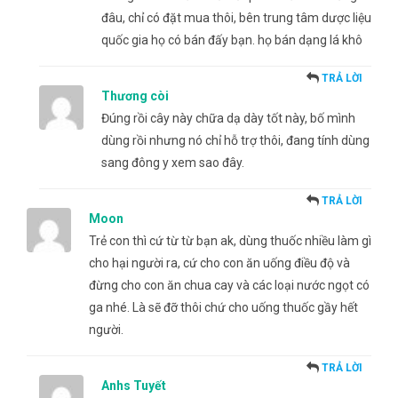
đâu, chỉ có đặt mua thôi, bên trung tâm dược liệu
quốc gia họ có bán đấy bạn. họ bán dạng lá khô
TRẢ LỜI
Thương còi
Đúng rồi cây này chữa dạ dày tốt này, bố mình
dùng rồi nhưng nó chỉ hỗ trợ thôi, đang tính dùng
sang đông y xem sao đây.
TRẢ LỜI
Moon
Trẻ con thì cứ từ từ bạn ak, dùng thuốc nhiều làm gì
cho hại người ra, cứ cho con ăn uống điều độ và
đừng cho con ăn chua cay và các loại nước ngọt có
ga nhé. Là sẽ đỡ thôi chứ cho uống thuốc gầy hết
người.
TRẢ LỜI
Anhs Tuyết