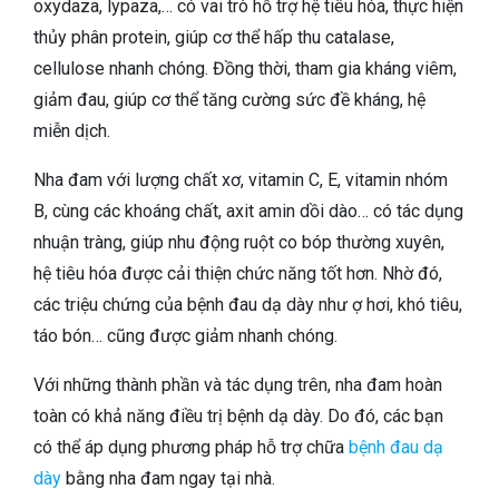
oxydaza, lypaza,… có vai trò hỗ trợ hệ tiêu hóa, thực hiện
thủy phân protein, giúp cơ thể hấp thu
catalase,
cellulose nhanh chóng. Đồng thời, tham gia kháng viêm,
giảm đau, giúp cơ thể tăng cường sức đề kháng, hệ
miễn dịch.
Nha đam với lượng chất xơ, vitamin C, E, vitamin nhóm
B, cùng các khoáng chất, axit amin dồi dào… có tác dụng
nhuận tràng, giúp nhu động ruột co bóp thường xuyên,
hệ tiêu hóa được cải thiện chức năng tốt hơn. Nhờ đó,
các triệu chứng của bệnh đau dạ dày như ợ hơi, khó tiêu,
táo bón… cũng được giảm nhanh chóng.
Với những thành phần và tác dụng trên, nha đam hoàn
toàn có khả năng điều trị bệnh dạ dày. Do đó, các bạn
có thể áp dụng phương pháp hỗ trợ chữa
bệnh đau dạ
dày
bằng nha đam ngay tại nhà.