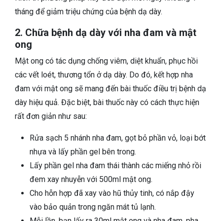
tháng để giảm triệu chứng của bệnh dạ dày.
2. Chữa bệnh dạ dày với nha đam và mật
ong
Mật ong có tác dụng chống viêm, diệt khuẩn, phục hồi
các vết loét, thương tổn ở dạ dày. Do đó, kết hợp nha
đam với mật ong sẽ mang đến bài thuốc điều trị bệnh dạ
dày hiệu quả. Đặc biệt, bài thuốc này có cách thực hiện
rất đơn giản như sau:
Rửa sạch 5 nhánh nha đam, gọt bỏ phần vỏ, loại bớt
nhựa và lấy phần gel bên trong.
Lấy phần gel nha đam thái thành các miếng nhỏ rồi
đem xay nhuyễn với 500ml mật ong.
Cho hỗn hợp đã xay vào hũ thủy tinh, có nắp đậy
vào bảo quản trong ngăn mát tủ lạnh.
Mỗi lần, bạn lấy ra 30ml mật ong và nha đam, pha