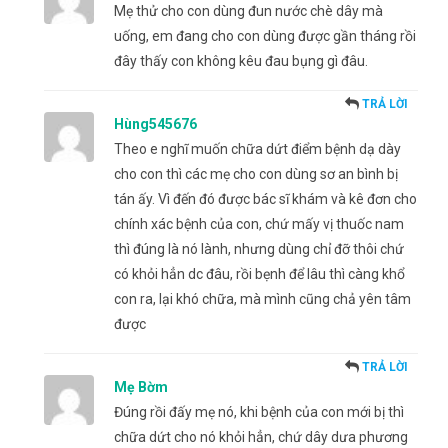
Mẹ thử cho con dùng đun nước chè dây mà
uống, em đang cho con dùng được gần tháng rồi
đây thấy con không kêu đau bụng gì đâu.
TRẢ LỜI
Hùng545676
Theo e nghĩ muốn chữa dứt điểm bệnh dạ dày
cho con thì các mẹ cho con dùng sơ an bình bị
tán ấy. Vì đến đó được bác sĩ khám và kê đơn cho
chính xác bệnh của con, chứ mấy vị thuốc nam
thì đúng là nó lành, nhưng dùng chỉ đỡ thôi chứ
có khỏi hẳn dc đâu, rồi bẹnh để lâu thì càng khổ
con ra, lại khó chữa, mà mình cũng chả yên tâm
được
TRẢ LỜI
Mẹ Bờm
Đúng rồi đấy mẹ nó, khi bệnh của con mới bị thì
chữa dứt cho nó khỏi hẳn, chứ dây dưa phương