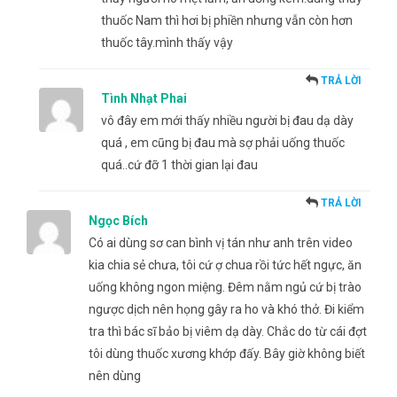
thuốc Nam thì hơi bị phiền nhưng vẫn còn hơn
thuốc tây.mình thấy vậy
TRẢ LỜI
Tình Nhạt Phai
vô đây em mới thấy nhiều người bị đau dạ dày
quá , em cũng bị đau mà sợ phải uống thuốc
quá..cứ đỡ 1 thời gian lại đau
TRẢ LỜI
Ngọc Bích
Có ai dùng sơ can bình vị tán như anh trên video
kia chia sẻ chưa, tôi cứ ợ chua rồi tức hết ngực, ăn
uống không ngon miệng. Đêm nằm ngủ cứ bị trào
ngược dịch nên họng gây ra ho và khó thở. Đi kiểm
tra thì bác sĩ bảo bị viêm dạ dày. Chắc do từ cái đợt
tôi dùng thuốc xương khớp đấy. Bây giờ không biết
nên dùng