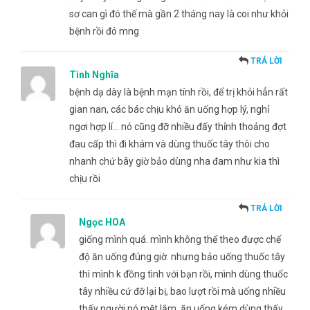
sơ can gì đó thế mà gần 2 tháng nay là coi như khỏi
bệnh rồi đó mng
TRẢ LỜI
Tình Nghĩa
bệnh dạ dày là bệnh mạn tính rồi, để trị khỏi hẳn rất
gian nan, các bác chịu khó ăn uống hợp lý, nghỉ
ngơi hợp lí… nó cũng đỡ nhiều đấy thỉnh thoảng đợt
đau cấp thì đi khám và dùng thuốc tây thôi cho
nhanh chứ bây giờ bảo dùng nha đam như kia thì
chịu rồi
TRẢ LỜI
Ngọc HOA
giống mình quá. mình không thể theo được chế
độ ăn uống đúng giờ. nhưng bảo uống thuốc tây
thì mình k đồng tình với bạn rồi, mình dùng thuốc
tây nhiều cứ đỡ lại bị, bao lượt rồi mà uống nhiều
thấy người nó mệt lắm, ăn uống kém.dùng thấy