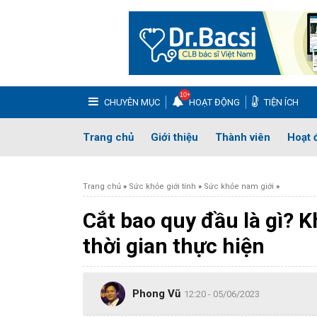
CHUYÊN MỤC
HOẠT ĐỘNG
TIỆN ÍCH
BỆNH DA LIỄU
Bệnh Vẩy Nến
M
Trang chủ
Giới thiệu
Thành viên
Hoạt 
BỆNH PHỤ KHOA
Huyết trắng
Khí
Trang chủ
»
Sức khỏe giới tính
»
Sức khỏe nam giới
»
BỆNH XƯƠNG KHỚP
Thoái Hóa Khớp
Cắt bao quy đầu là gì? K
SỨC KHỎE GIỚI TÍNH
Xuất tinh sớm
Y
thời gian thực hiện
TAI – MŨI – HỌNG
Viêm Xoang
Vi
TIÊU HÓA
Bệnh trĩ
Đau dạ
Phong Vũ
12:20 - 05/06/2023