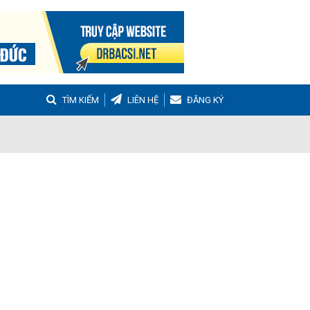
TÌM KIẾM
LIÊN HỆ
ĐĂNG KÝ
g
Buồng trứng đa nang
Hậu sản
nh Tọa
Viêm Khớp Dạng Thấp
 Muộn
m thanh quản
Ho