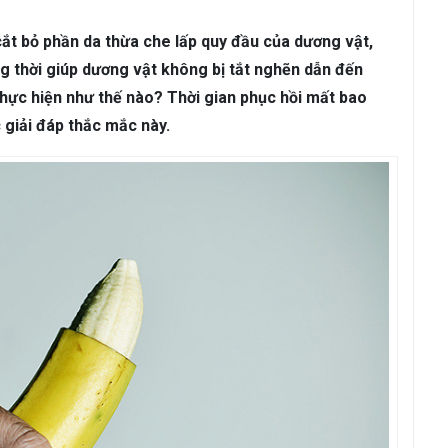
ám da
Rụng Tóc
Bạc Tóc
ắt bỏ phần da thừa che lấp quy đầu của dương vật,
Sâu Răng
Viêm Nha Chu
Đau Răng
Răng Ê Buốt
Viêm Tủ
ng thời giúp dương vật không bị tắt nghẽn dẫn đến
thực hiện như thế nào? Thời gian phục hồi mất bao
c giải đáp thắc mắc này.