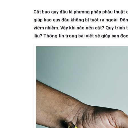
DA LIỄU THẨM MỸ
Mụn trứng cá
N
Cắt bao quy đầu là phương pháp phẫu thuật c
NHA KHOA
Viêm Nướu Răng
giúp bao quy đầu không bị tuột ra ngoài. Đồ
viêm nhiễm. Vậy khi nào nên cắt? Quy trình 
lâu? Thông tin trong bài viết sẽ giúp bạn đọ