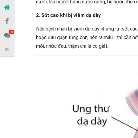
nước, lau người bằng nước gừng, bù nước điện 
2. Sốt cao khi bị viêm dạ dày
Nếu bệnh nhân bị viêm dạ dày nhưng lại sốt cao
39
hoặc đau quặn từng cơn, nôn ra máu… thì cần hết
mỏi, nhức đau, thậm chí là co giật.