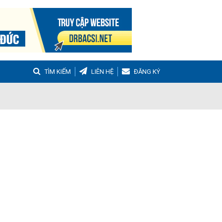
TÌM KIẾM
LIÊN HỆ
ĐĂNG KÝ
g
Buồng trứng đa nang
Hậu sản
nh Tọa
Viêm Khớp Dạng Thấp
 Muộn
m thanh quản
Ho