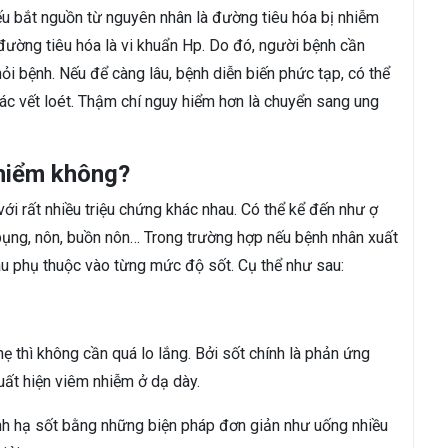
u bắt nguồn từ nguyên nhân là đường tiêu hóa bị nhiễm
đường tiêu hóa là vi khuẩn Hp. Do đó, người bệnh cần
i bệnh. Nếu để càng lâu, bệnh diễn biến phức tạp, có thể
ác vết loét. Thậm chí nguy hiểm hơn là chuyển sang ung
hiểm không?
với rất nhiều triệu chứng khác nhau. Có thể kể đến như ợ
g bụng, nôn, buồn nôn… Trong trường hợp nếu bệnh nhân xuất
u phụ thuộc vào từng mức độ sốt. Cụ thể như sau:
 thì không cần quá lo lắng. Bởi sốt chính là phản ứng
xuất hiện viêm nhiễm ở dạ dày.
ành hạ sốt bằng những biện pháp đơn giản như uống nhiều