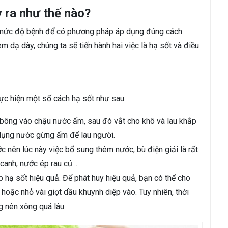
y ra như thế nào?
o mức độ bệnh để có phương pháp áp dụng đúng cách.
m dạ dày, chúng ta sẽ tiến hành hai việc là hạ sốt và điều
hực hiện một số cách hạ sốt như sau:
bông vào chậu nước ấm, sau đó vắt cho khô và lau khắp
 dụng nước gừng ấm để lau người.
 nên lúc này việc bổ sung thêm nước, bù điện giải là rất
 canh, nước ép rau củ…
 hạ sốt hiệu quả. Để phát huy hiệu quả, bạn có thể cho
 hoặc nhỏ vài giọt dầu khuynh diệp vào. Tuy nhiên, thời
g nên xông quá lâu.