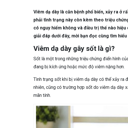
DA LIỄU THẨM MỸ
Mụn trứng cá
N
Viêm dạ dày là căn bệnh phổ biến, xảy ra ở 
NHA KHOA
Viêm Nướu Răng
phải tình trạng này còn kèm theo triệu chứn
có nguy hiểm không và điều trị thế nào hiệu
giải đáp dưới đây, mời bạn đọc cùng tìm hiểu 
Viêm dạ dày gây sốt là gì?
Sốt là một trong những triệu chứng điển hình củ
đang bị kích ứng hoặc mức độ viêm nặng hơn.
Tình trạng sốt khi bị viêm dạ dày có thể xảy ra 
nhiên, cũng có trường hợp sốt do viêm dạ dày x
mãn tính.