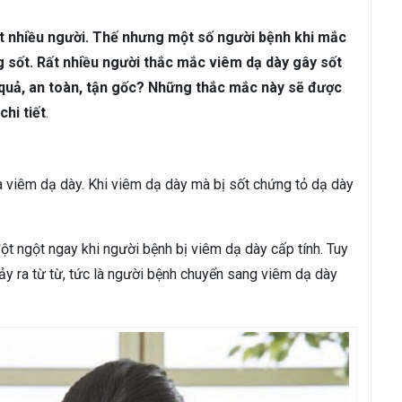
ám da
Rụng Tóc
Bạc Tóc
rất nhiều người. Thế nhưng một số người bệnh khi mắc
Sâu Răng
Viêm Nha Chu
Đau Răng
Răng Ê Buốt
Viêm Tủ
g sốt. Rất nhiều người thắc mắc viêm dạ dày gây sốt
 quả, an toàn, tận gốc? Những thắc mắc này sẽ được
chi tiết
.
a viêm dạ dày. Khi viêm dạ dày mà bị sốt chứng tỏ dạ dày
đột ngột ngay khi người bệnh bị viêm dạ dày cấp tính. Tuy
ảy ra từ từ, tức là người bệnh chuyển sang viêm dạ dày