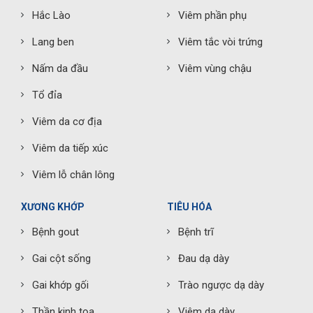
Hắc Lào
Viêm phần phụ
Lang ben
Viêm tắc vòi trứng
Nấm da đầu
Viêm vùng chậu
Tổ đỉa
Viêm da cơ địa
Viêm da tiếp xúc
Viêm lỗ chân lông
XƯƠNG KHỚP
TIÊU HÓA
Bệnh gout
Bệnh trĩ
Gai cột sống
Đau dạ dày
Gai khớp gối
Trào ngược dạ dày
Thần kinh tọa
Viêm dạ dày