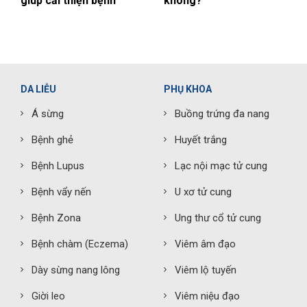
giúp cải thiện bệnh
không?
DA LIỄU
PHỤ KHOA
Á sừng
Buồng trứng đa nang
Bệnh ghẻ
Huyết trắng
Bệnh Lupus
Lạc nội mạc tử cung
Bệnh vẩy nến
U xơ tử cung
Bệnh Zona
Ung thư cổ tử cung
Bệnh chàm (Eczema)
Viêm âm đạo
Dày sừng nang lông
Viêm lộ tuyến
Giời leo
Viêm niệu đạo