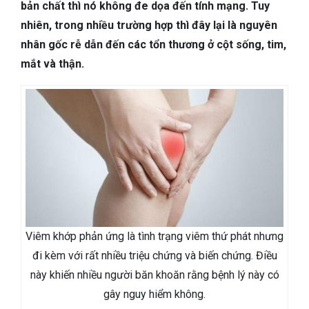
TIÊU HÓA
bản chất thì nó không đe dọa đến tính mạng. Tuy
nhiên, trong nhiều trường hợp thì đây lại là nguyên
DA LIỄU THẨM MỸ
nhân gốc rễ dẫn đến các tổn thương ở cột sống, tim,
mắt và thận.
NHA KHOA
Viêm khớp phản ứng là tình trạng viêm thứ phát nhưng
đi kèm với rất nhiều triệu chứng và biến chứng. Điều
này khiến nhiều người băn khoăn rằng bệnh lý này có
gây nguy hiểm không.