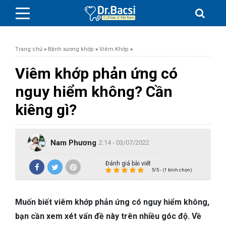
Trang chủ
»
Bệnh xương khớp
»
Viêm Khớp
»
Viêm khớp phản ứng có
nguy hiểm không? Cần
BỆNH DA LIỄU
kiêng gì?
BỆNH PHỤ KHOA
Nam Phương
2:14 - 03/07/2022
BỆNH XƯƠNG KHỚP
Đánh giá bài viết
5/5 - (1 bình chọn)
SỨC KHỎE GIỚI TÍNH
Muốn biết viêm khớp phản ứng có nguy hiểm không,
TAI – MŨI – HỌNG
bạn cần xem xét vấn đề này trên nhiều góc độ. Về