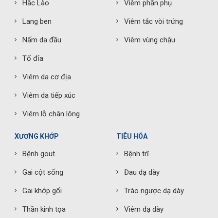
Hắc Lào
Viêm phần phụ
Lang ben
Viêm tắc vòi trứng
Nấm da đầu
Viêm vùng chậu
Tổ đỉa
Viêm da cơ địa
Viêm da tiếp xúc
Viêm lỗ chân lông
XƯƠNG KHỚP
TIÊU HÓA
Bệnh gout
Bệnh trĩ
Gai cột sống
Đau dạ dày
Gai khớp gối
Trào ngược dạ dày
Thần kinh tọa
Viêm dạ dày