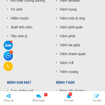
Rối loạn cương dương
Viêm amidan
Vô sinh
Viêm họng
HIếm muộn
Viêm mũi dị ứng
Xuất tinh sớm
Viêm phế quản
Yếu sinh lý
Viêm phổi
Viêm tai giữa
Viêm thanh quản
Viêm V.A
Viêm xoang
BỆNH GAN MẬT
BỆNH THẬN
Gan nhiễm mỡ
Bệnh tiểu đường
0
Men gan cao
Chia sẻ
Bình luận
Tin mới
Tư vấn