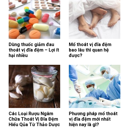
Dùng thuốc giảm đau
Mổ thoát vị đĩa đệm
thoát vị đĩa đệm – Lợi ít
bao lâu thì quan hệ
hại nhiều
được?
Các Loại Rượu Ngâm
Phương pháp mổ thoát
Chữa Thoát Vị Đĩa Đệm
vị đĩa đệm mới nhất
Hiểu Qủa Từ Thảo Dược
hiện nay là gì?