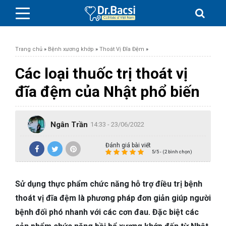
Trang chủ
»
Bệnh xương khớp
»
Thoát Vị Đĩa Đệm
»
Các loại thuốc trị thoát vị
đĩa đệm của Nhật phổ biến
BỆNH DA LIỄU
Ngân Trần
BỆNH PHỤ KHOA
14:33 - 23/06/2022
Đánh giá bài viết
BỆNH XƯƠNG KHỚP
5/5 - (2 bình chọn)
SỨC KHỎE GIỚI TÍNH
Sử dụng thực phẩm chức năng hỗ trợ điều trị bệnh
thoát vị đĩa đệm là phương pháp đơn giản giúp người
TAI – MŨI – HỌNG
bệnh đối phó nhanh với các cơn đau. Đặc biệt các