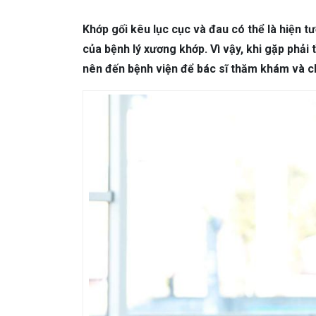
DA LIỄU THẨM MỸ
Mụn trứng cá
N
Khớp gối kêu lục cục và đau có thể là hiện t
NHA KHOA
Viêm Nướu Răng
của bệnh lý xương khớp. Vì vậy, khi gặp phải 
nên đến bệnh viện để bác sĩ thăm khám và c