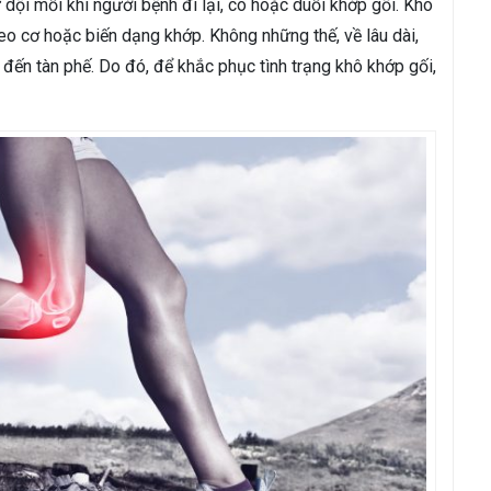
dội mỗi khi người bệnh đi lại, co hoặc duỗi khớp gối. Khô
teo cơ hoặc biến dạng khớp. Không những thế, về lâu dài,
ến tàn phế. Do đó, để khắc phục tình trạng khô khớp gối,