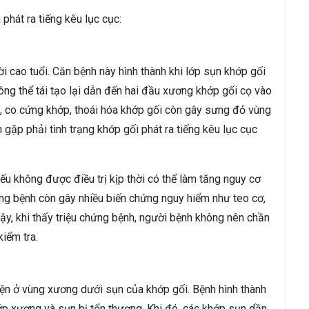
 phát ra tiếng kêu lục cục:
i cao tuổi. Căn bệnh này hình thành khi lớp sụn khớp gối
ông thể tái tạo lại dẫn đến hai đầu xương khớp gối cọ vào
, co cứng khớp, thoái hóa khớp gối còn gây sưng đỏ vùng
 gặp phải tình trạng khớp gối phát ra tiếng kêu lục cục
ếu không được điều trị kịp thời có thể làm tăng nguy cơ
ng bệnh còn gây nhiều biến chứng nguy hiểm như teo cơ,
vậy, khi thấy triệu chứng bệnh, người bệnh không nên chần
iểm tra.
iện ở vùng xương dưới sụn của khớp gối. Bệnh hình thành
hớp xương và sụn bị tổn thương. Khi đó, các khớp sụn dần