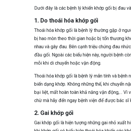
Dưới đây là các bệnh lý khiến khớp gối bị đau và
1. Do thoái hóa khớp gối
Thoái hóa khớp gối là bệnh lý thường gặp ở ngườ
bị hao mòn theo thời gian hoặc bị tổn thương kh
nhau và gây đau. Bên cạnh triệu chứng đau nhức
đầu gối. Ngoài các biểu hiện này, người bệnh còn
mỗi khi di chuyển hoặc vận động.
Thoái hóa khớp gối là bệnh lý mãn tính và bệnh n
biến dạng khớp. Không những thế, khi chuyển nặ
bại liệt, mất hoàn toàn khả năng vận động,… Vì 
chừ mà hãy đến ngay bệnh viện để được bác sĩ k
2. Gai khớp gối
Gai khớp gối là hiện tượng những gai nhỏ xuất h
khi khớp gối có biểu hiện thoái hóa khiến các k