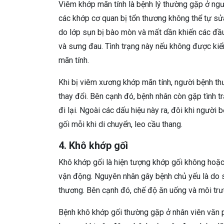
Viêm khớp mãn tính là bệnh lý thường gặp ở người
các khớp cơ quan bị tổn thương không thể tự sửa
do lớp sụn bị bào mòn và mất dần khiến các đầ
và sưng đau. Tình trạng này nếu không được kiểm
mãn tính.
Khi bị viêm xương khớp mãn tính, người bệnh thư
thay đổi. Bên cạnh đó, bệnh nhân còn gặp tình t
đi lại. Ngoài các dấu hiệu này ra, đôi khi người
gối mỗi khi di chuyển, leo cầu thang.
4. Khô khớp gối
Khô khớp gối là hiện tượng khớp gối không hoặc t
vận động. Nguyên nhân gây bệnh chủ yếu là do 
thương. Bên cạnh đó, chế độ ăn uống và môi trườ
Bệnh khô khớp gối thường gặp ở nhân viên văn p