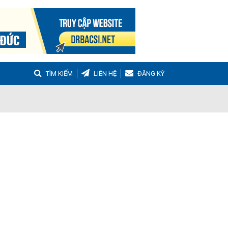
TÌM KIẾM
LIÊN HỆ
ĐĂNG KÝ
g
Buồng trứng đa nang
Hậu sản
nh Tọa
Viêm Khớp Dạng Thấp
 Muộn
m thanh quản
Ho