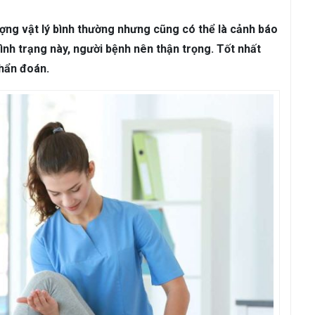
ám da
Rụng Tóc
Bạc Tóc
ượng vật lý bình thường nhưng cũng có thể là cảnh báo
Sâu Răng
Viêm Nha Chu
Đau Răng
Răng Ê Buốt
Viêm Tủ
tình trạng này, người bệnh nên thận trọng. Tốt nhất
hẩn đoán.