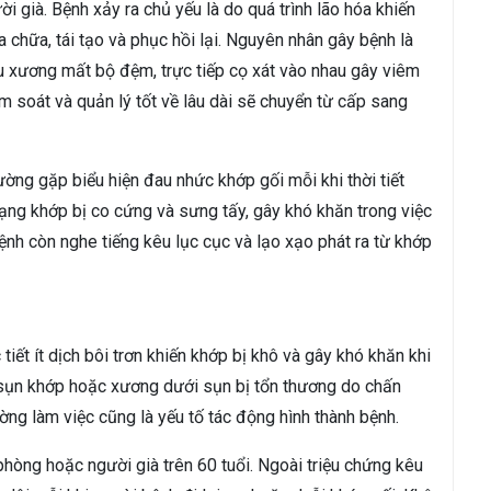
 già. Bệnh xảy ra chủ yếu là do quá trình lão hóa khiến
 chữa, tái tạo và phục hồi lại. Nguyên nhân gây bệnh là
u xương mất bộ đệm, trực tiếp cọ xát vào nhau gây viêm
 soát và quản lý tốt về lâu dài sẽ chuyển từ cấp sang
ờng gặp biểu hiện đau nhức khớp gối mỗi khi thời tiết
rạng khớp bị co cứng và sưng tấy, gây khó khăn trong việc
 bệnh còn nghe tiếng kêu lục cục và lạo xạo phát ra từ khớp
iết ít dịch bôi trơn khiến khớp bị khô và gây khó khăn khi
sụn khớp hoặc xương dưới sụn bị tổn thương do chấn
ng làm việc cũng là yếu tố tác động hình thành bệnh.
hòng hoặc người già trên 60 tuổi. Ngoài triệu chứng kêu