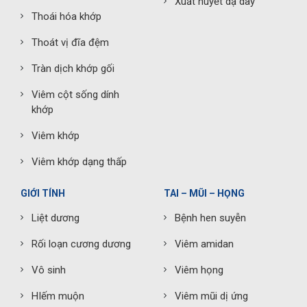
Xuất huyết dạ dày
Thoái hóa khớp
Thoát vị đĩa đệm
Tràn dịch khớp gối
Viêm cột sống dính
khớp
Viêm khớp
Viêm khớp dạng thấp
GIỚI TÍNH
TAI – MŨI – HỌNG
Liệt dương
Bệnh hen suyễn
Rối loạn cương dương
Viêm amidan
Vô sinh
Viêm họng
HIếm muộn
Viêm mũi dị ứng