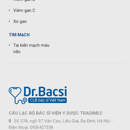
Viêm gan C
Xơ gan
TIM MẠCH
Tai biến mạch máu
não
CÂU LẠC BỘ BÁC SĨ VIỆN Y DƯỢC TRADIMEC
Số 37A, ngõ 97 Văn Cao, Liễu Giai, Ba Đình, Hà Nội -
Điện thoại: 0936427358