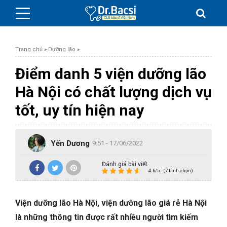
Trang chủ
»
Dưỡng lão
»
Điểm danh 5 viện dưỡng lão
Hà Nội có chất lượng dịch vụ
BỆNH DA LIỄU
tốt, uy tín hiện nay
BỆNH PHỤ KHOA
Yến Dương
9:51 - 17/06/2022
BỆNH XƯƠNG KHỚP
Đánh giá bài viết
4.6/5 - (7 bình chọn)
SỨC KHỎE GIỚI TÍNH
Viện dưỡng lão Hà Nội, viện dưỡng lão giá rẻ Hà Nội
TAI – MŨI – HỌNG
là những thông tin được rất nhiều người tìm kiếm