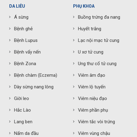
DA LIỄU
PHỤ KHOA
Á sừng
Buồng trứng đa nang
Bệnh ghẻ
Huyết trắng
Bệnh Lupus
Lạc nội mạc tử cung
Bệnh vẩy nến
U xơ tử cung
Bệnh Zona
Ung thư cổ tử cung
Bệnh chàm (Eczema)
Viêm âm đạo
Dày sừng nang lông
Viêm lộ tuyến
Giời leo
Viêm niệu đạo
Hắc Lào
Viêm phần phụ
Lang ben
Viêm tắc vòi trứng
Nấm da đầu
Viêm vùng chậu