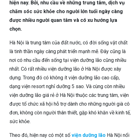
TIÊU HÓA
hiện nay. Bởi, nhu cầu về những trung tâm, dịch vụ
chăm sóc sức khỏe cho người lớn tuổi ngày càng
DA LIỄU THẨM MỸ
được nhiều người quan tâm và có xu hướng lựa
chọn.
NHA KHOA
Hà Nội là trung tâm của đất nước, có đời sống vật chất
là tinh thần ngày càng phát triển mạnh mẽ. Đây cũng là
nơi có nhu cầu đến sống tại viện dưỡng lão cũng nhiều
nhất. Có rất nhiều viện dưỡng lão ở Hà Nội được xây
dựng. Trong đó có không ít viện dưỡng lão cao cấp,
dạng viện resort nghỉ dưỡng 5 sao. Và cùng còn nhiều
viện dưỡng lão giá rẻ ở Hà Nội thuộc các trung tâm, viện
được tổ chức xã hội hỗ trợ dành cho những người già cô
đơn, không còn người thân thiết, gặp khó khăn về kinh tế,
sức khỏe.
Theo đó, hiện nay có một số
viện dưỡng lão
Hà Nội nổi